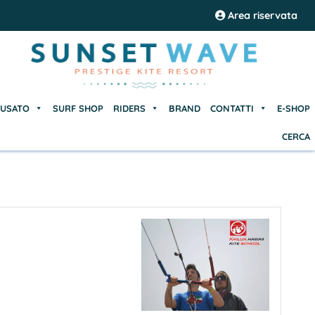
USATO
SURF SHOP
RIDERS
BRAND
CONTATTI
E-SHOP
Area riservata
CERCA
USATO
SURF SHOP
RIDERS
BRAND
CONTATTI
E-SHOP
CERCA