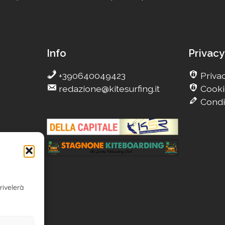
Info
Privacy
+390640049423
Privac
redazione@kitesurfing.it
Cooki
Condi
g
Camp
rivelerà
n