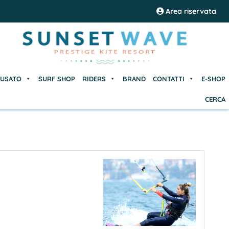
USATO
SURF SHOP
RIDERS
BRAND
CONTATTI
E-SHOP
Area riservata
CERCA
USATO
SURF SHOP
RIDERS
BRAND
CONTATTI
E-SHOP
CERCA