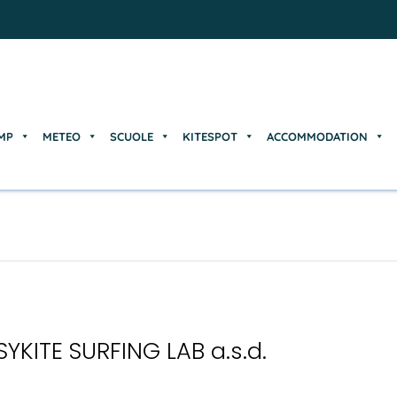
MP
METEO
SCUOLE
KITESPOT
ACCOMMODATION
MP
METEO
SCUOLE
KITESPOT
ACCOMMODATION
SYKITE SURFING LAB a.s.d.