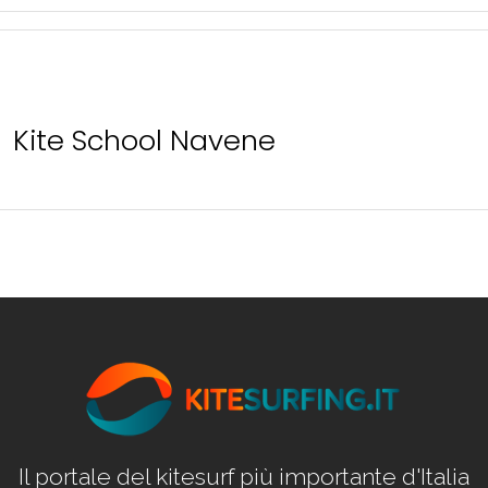
Kite School Navene
Il portale del kitesurf più importante d'Italia