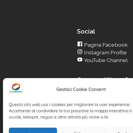
Social
Pagina Facebook
Instagram Profile
YouTube Channel
Cerca su Kitesurfin
Gestisci Cookie Consent
Cerca un nuovo Kite
Cerca la tua Scuola
Questo sito web usa i cookies per migliorare la user experience.
Cerca il tuo KiteSpot
Accettando di condividere la tua posizione la mappa interattiva ti 
Cerca Accommodatio
scuole, kitespot, negozi e altre attività più vicine a te.
Cerca Surf-Shop
Cerca il tuo Usato