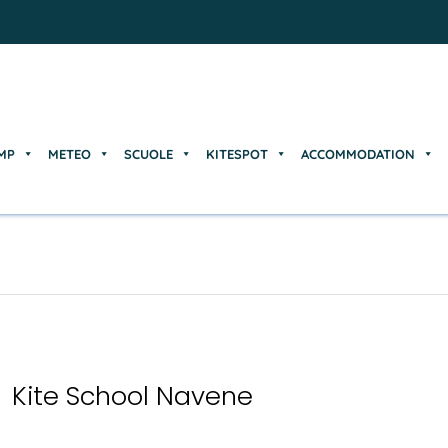
MP
METEO
SCUOLE
KITESPOT
ACCOMMODATION
MP
METEO
SCUOLE
KITESPOT
ACCOMMODATION
Kite School Navene