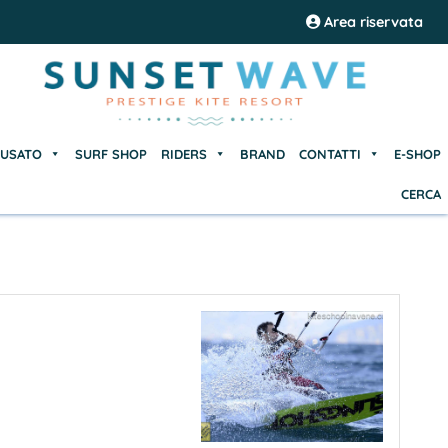
USATO
SURF SHOP
RIDERS
BRAND
CONTATTI
E-SHOP
Area riservata
CERCA
USATO
SURF SHOP
RIDERS
BRAND
CONTATTI
E-SHOP
CERCA