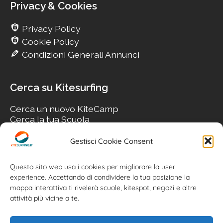
Privacy & Cookies
Privacy Policy
Cookie Policy
Condizioni Generali Annunci
Cerca su Kitesurfing
Cerca un nuovo KiteCamp
Cerca la tua Scuola
Cerca il tuo KiteSpot
Cerca Accommodation
Gestisci Cookie Consent
Cerca Surf-Shop
Cerca il tuo Usato
Questo sito web usa i cookies per migliorare la user
experience. Accettando di condividere la tua posizione la
mappa interattiva ti rivelerà scuole, kitespot, negozi e altre
attività più vicine a te.