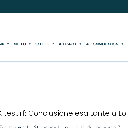
MP
METEO
SCUOLE
KITESPOT
ACCOMMODATION
MP
METEO
SCUOLE
KITESPOT
ACCOMMODATION
Kitesurf: Conclusione esaltante a L
 Esaltante a Lo Stagnone La giornata di domenica 7 lugl