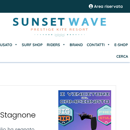
USATO
SURF SHOP
RIDERS
BRAND
CONTATTI
E-SHOP
Area riservata
CERCA
USATO
SURF SHOP
RIDERS
BRAND
CONTATTI
E-SHOP
CERCA
o Stagnone
io ha segnato...