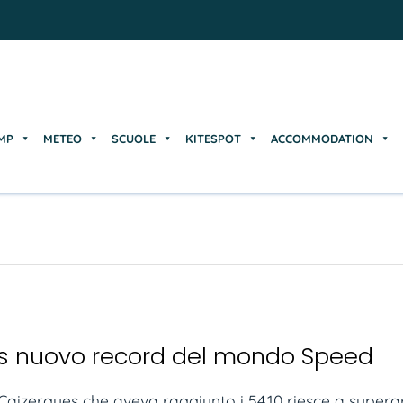
MP
METEO
SCUOLE
KITESPOT
ACCOMMODATION
MP
METEO
SCUOLE
KITESPOT
ACCOMMODATION
s nuovo record del mondo Speed
aizergues che aveva raggiunto i 54,10 riesce a superare