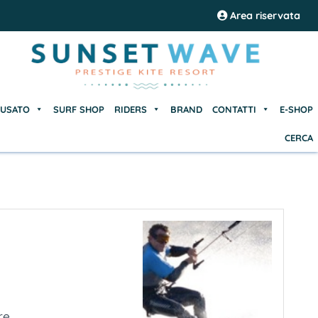
USATO
SURF SHOP
RIDERS
BRAND
CONTATTI
E-SHOP
Area riservata
CERCA
USATO
SURF SHOP
RIDERS
BRAND
CONTATTI
E-SHOP
CERCA
...