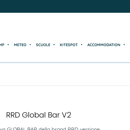
MP
METEO
SCUOLE
KITESPOT
ACCOMMODATION
MP
METEO
SCUOLE
KITESPOT
ACCOMMODATION
RRD Global Bar V2
nuova GLOBAL BAR della brand RRD versione...