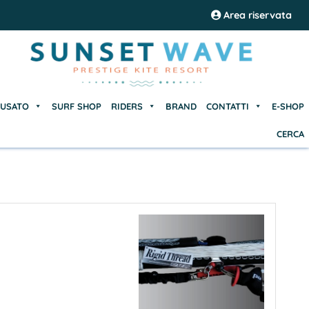
USATO
SURF SHOP
RIDERS
BRAND
CONTATTI
E-SHOP
Area riservata
CERCA
USATO
SURF SHOP
RIDERS
BRAND
CONTATTI
E-SHOP
CERCA