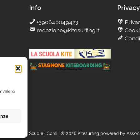
Info
Privacy
+390640049423
Privac
redazione@kitesurfing.it
Cooki
Condi
g
Camp
rivelerà
n
enze
News | Kitecamp | Scuole | Corsi | ® 2026 Kitesurfing powered by Associa