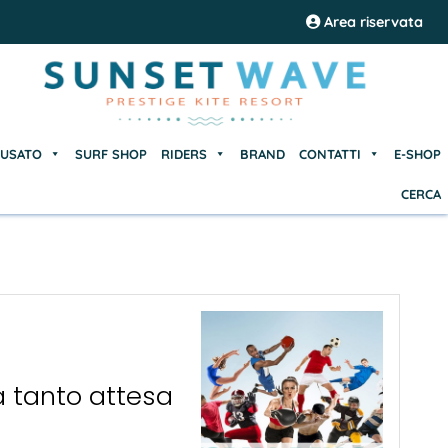
USATO
SURF SHOP
RIDERS
BRAND
CONTATTI
E-SHOP
Area riservata
CERCA
USATO
SURF SHOP
RIDERS
BRAND
CONTATTI
E-SHOP
CERCA
 tanto attesa