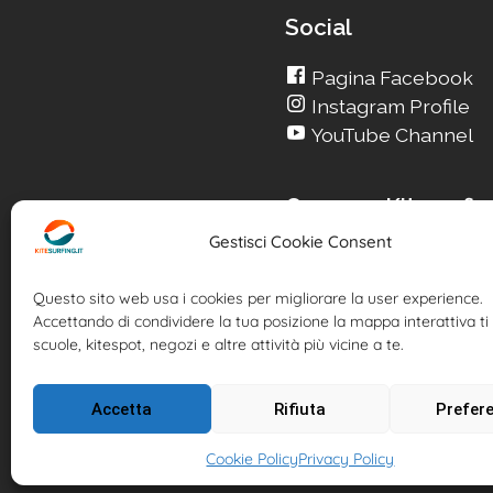
Social
Pagina Facebook
Instagram Profile
YouTube Channel
Cerca su Kitesurfin
Gestisci Cookie Consent
Cerca un nuovo Kite
Cerca la tua Scuola
Questo sito web usa i cookies per migliorare la user experience.
Cerca il tuo KiteSpot
Accettando di condividere la tua posizione la mappa interattiva ti 
Cerca Accommodatio
scuole, kitespot, negozi e altre attività più vicine a te.
Cerca Surf-Shop
Cerca il tuo Usato
Accetta
Rifiuta
Prefer
Cookie Policy
Privacy Policy
Kitesurfing.it | Kite 