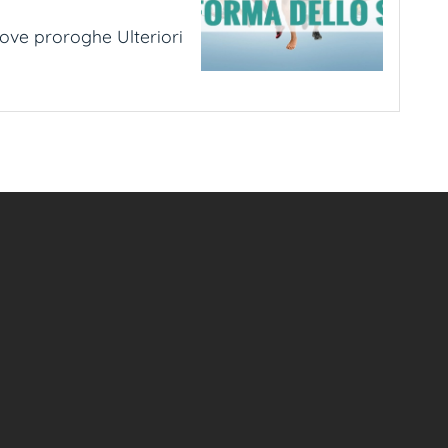
uove proroghe Ulteriori