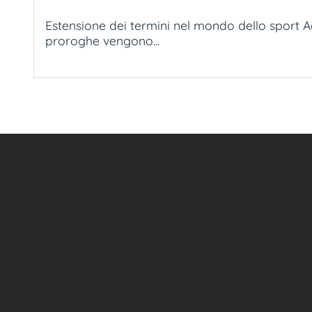
Estensione dei termini nel mondo dello sport A
proroghe vengono...