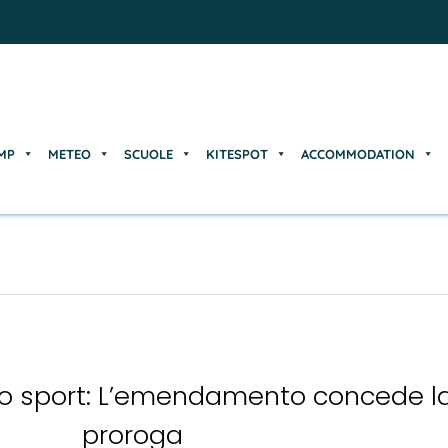
MP
METEO
SCUOLE
KITESPOT
ACCOMMODATION
MP
METEO
SCUOLE
KITESPOT
ACCOMMODATION
lo sport: L’emendamento concede la
proroga