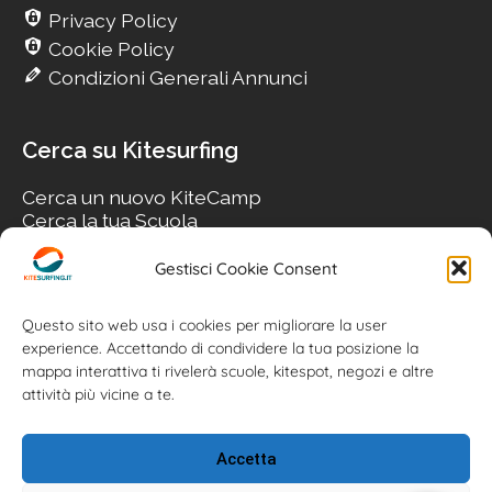
Privacy Policy
Cookie Policy
Condizioni Generali Annunci
Cerca su Kitesurfing
Cerca un nuovo KiteCamp
Cerca la tua Scuola
Cerca il tuo KiteSpot
Cerca Accommodation
Gestisci Cookie Consent
Cerca Surf-Shop
Cerca il tuo Usato
Questo sito web usa i cookies per migliorare la user
experience. Accettando di condividere la tua posizione la
mappa interattiva ti rivelerà scuole, kitespot, negozi e altre
attività più vicine a te.
Accetta