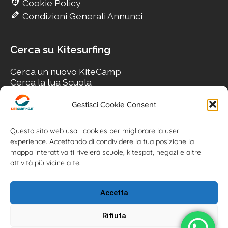
Cookie Policy
Condizioni Generali Annunci
Cerca su Kitesurfing
Cerca un nuovo KiteCamp
Cerca la tua Scuola
Cerca il tuo KiteSpot
Cerca Accommodation
Gestisci Cookie Consent
Cerca Surf-Shop
Cerca il tuo Usato
Questo sito web usa i cookies per migliorare la user
experience. Accettando di condividere la tua posizione la
mappa interattiva ti rivelerà scuole, kitespot, negozi e altre
attività più vicine a te.
Accetta
Rifiuta