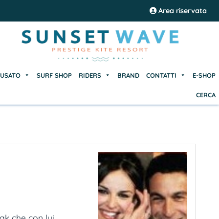
USATO
SURF SHOP
RIDERS
BRAND
CONTATTI
E-SHOP
Area riservata
CERCA
USATO
SURF SHOP
RIDERS
BRAND
CONTATTI
E-SHOP
CERCA
ak che con lui