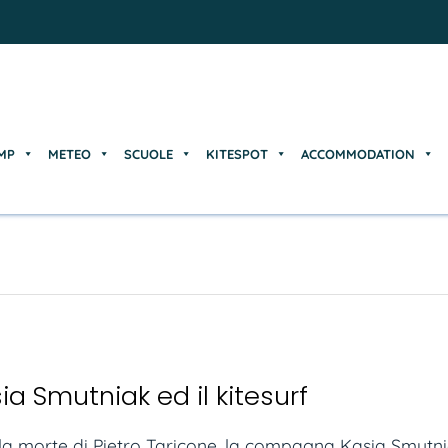
MP
METEO
SCUOLE
KITESPOT
ACCOMMODATION
MP
METEO
SCUOLE
KITESPOT
ACCOMMODATION
ia Smutniak ed il kitesurf
a morte di Pietro Taricone, la compagna Kasia Smutni