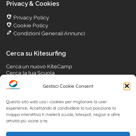
Privacy & Cookies
Privacy Policy
Cookie Policy
Condizioni Generali Annunci
Cerca su Kitesurfing
Cerca un nuovo KiteCamp
Cerca la tua Scuola
Cerca il tuo KiteSpot
Cerca Accommodation
Gestisci Cookie Consent
Cerca Surf-Shop
Cerca il tuo Usato
Questo sito web usa i cookies per migliorare la user
experience. Accettando di condividere la tua posizione la
mappa interattiva ti rivelerà scuole, kitespot, negozi e altre
attività più vicine a te.