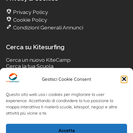
Privacy Policy
Cookie Policy
Condizioni Generali Annunci
Cerca su Kitesurfing
Cerca un nuovo KiteCamp
Cerca la tua Scuola
Cerca il tuo KiteSpot
Cerca Accommodation
Gestisci Cookie Consent
Cerca Surf-Shop
Cerca il tuo Usato
Questo sito web usa i cookies per migliorare la user
experience. Accettando di condividere la tua posizione la
mappa interattiva ti rivelerà scuole, kitespot, negozi e altre
attività più vicine a te.
Accetta