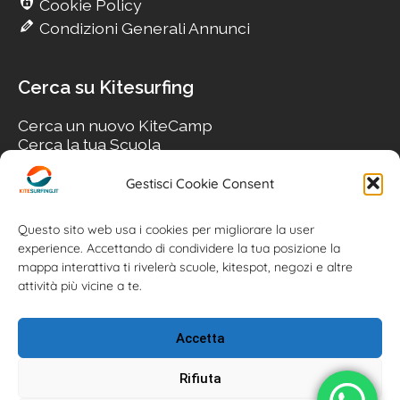
Cookie Policy
Condizioni Generali Annunci
Cerca su Kitesurfing
Cerca un nuovo KiteCamp
Cerca la tua Scuola
Cerca il tuo KiteSpot
Cerca Accommodation
Gestisci Cookie Consent
Cerca Surf-Shop
Cerca il tuo Usato
Questo sito web usa i cookies per migliorare la user
experience. Accettando di condividere la tua posizione la
mappa interattiva ti rivelerà scuole, kitespot, negozi e altre
attività più vicine a te.
Accetta
Rifiuta