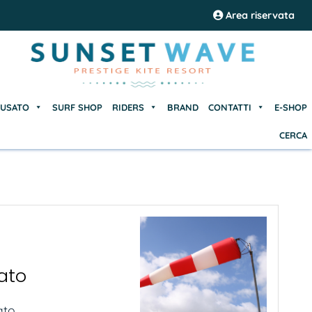
USATO
SURF SHOP
RIDERS
BRAND
CONTATTI
E-SHOP
Area riservata
CERCA
USATO
SURF SHOP
RIDERS
BRAND
CONTATTI
E-SHOP
CERCA
ato
o,...