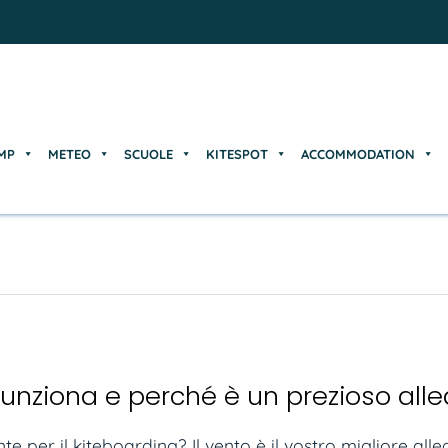
MP
METEO
SCUOLE
KITESPOT
ACCOMMODATION
MP
METEO
SCUOLE
KITESPOT
ACCOMMODATION
unziona e perché è un prezioso alle
per il kiteboarding? Il vento è il vostro migliore alleat