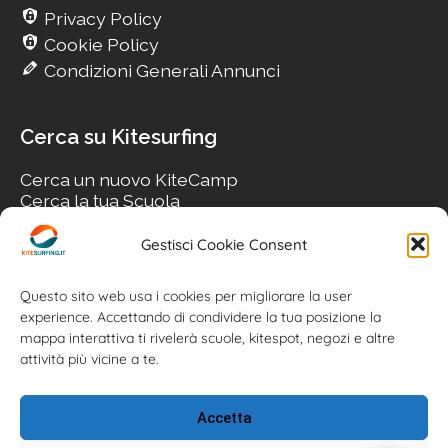
Privacy Policy
Cookie Policy
Condizioni Generali Annunci
Cerca su Kitesurfing
Cerca un nuovo KiteCamp
Cerca la tua Scuola
Cerca il tuo KiteSpot
Cerca Accommodation
Gestisci Cookie Consent
Cerca Surf-Shop
Cerca il tuo Usato
Questo sito web usa i cookies per migliorare la user
experience. Accettando di condividere la tua posizione la
mappa interattiva ti rivelerà scuole, kitespot, negozi e altre
attività più vicine a te.
Accetta