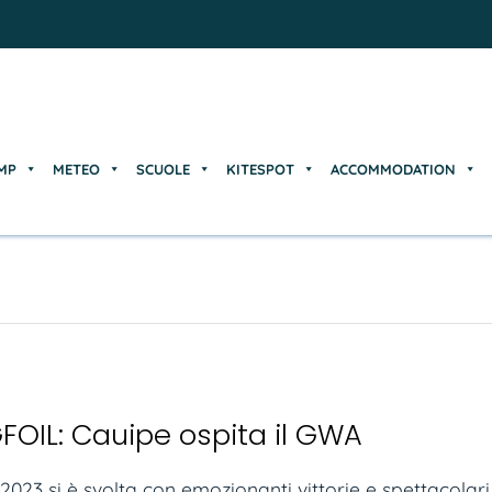
MP
METEO
SCUOLE
KITESPOT
ACCOMMODATION
MP
METEO
SCUOLE
KITESPOT
ACCOMMODATION
FOIL: Cauipe ospita il GWA
23 si è svolta con emozionanti vittorie e spettacolari sc