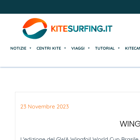
NOTIZIE
CENTRI KITE
VIAGGI
TUTORIAL
KITECA
NOTIZIE
CENTRI KITE
VIAGGI
TUTORIAL
KITECA
23 Novembre 2023
WING
L'edizione del GWA Wingfoil World Cup Brasile 20