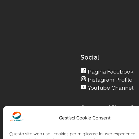
Social
Pagina Facebook
Instagram Profile
YouTube Channel
Cerca su Kitesurfin
Gestisci Cookie Consent
Cerca un nuovo Kite
Cerca la tua Scuola
Questo sito web usa i cookies per migliorare la user experience.
Cerca il tuo KiteSpot