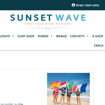
USATO
SURF SHOP
RIDERS
BRAND
CONTATTI
E-SHOP
Area riservata
CERCA
USATO
SURF SHOP
RIDERS
BRAND
CONTATTI
E-SHOP
CERCA
ontri sulle...