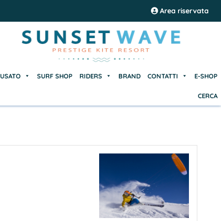
USATO
SURF SHOP
RIDERS
BRAND
CONTATTI
E-SHOP
Area riservata
CERCA
USATO
SURF SHOP
RIDERS
BRAND
CONTATTI
E-SHOP
CERCA