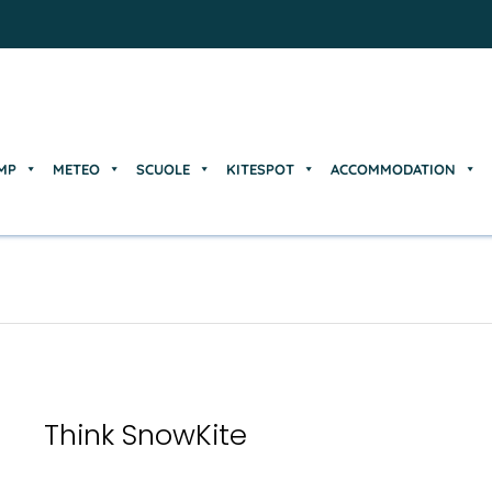
MP
METEO
SCUOLE
KITESPOT
ACCOMMODATION
MP
METEO
SCUOLE
KITESPOT
ACCOMMODATION
Think SnowKite