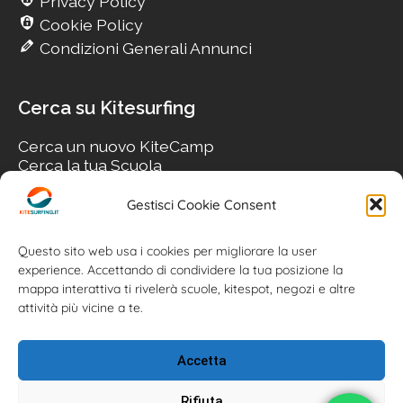
Privacy Policy
Cookie Policy
Condizioni Generali Annunci
Cerca su Kitesurfing
Cerca un nuovo KiteCamp
Cerca la tua Scuola
Cerca il tuo KiteSpot
Cerca Accommodation
Gestisci Cookie Consent
Cerca Surf-Shop
Cerca il tuo Usato
Questo sito web usa i cookies per migliorare la user
experience. Accettando di condividere la tua posizione la
mappa interattiva ti rivelerà scuole, kitespot, negozi e altre
attività più vicine a te.
Accetta
Rifiuta