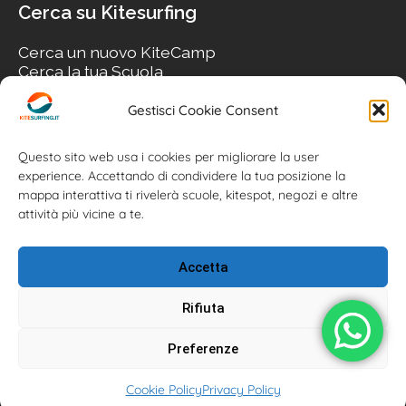
Cerca su Kitesurfing
Cerca un nuovo KiteCamp
Cerca la tua Scuola
Cerca il tuo KiteSpot
Cerca Accommodation
Gestisci Cookie Consent
Cerca Surf-Shop
Cerca il tuo Usato
Questo sito web usa i cookies per migliorare la user
experience. Accettando di condividere la tua posizione la
mappa interattiva ti rivelerà scuole, kitespot, negozi e altre
attività più vicine a te.
Accetta
Rifiuta
Preferenze
Kitesurfing.it | Kite News | Kitecamp | Scuole | Corsi | ® 2026
Cookie Policy
Privacy Policy
Kitesurfing powered by Associazione Kitesurf Italiana