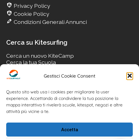
Privacy Policy
Cookie Policy
Condizioni Generali Annunci
Cerca su Kitesurfing
Cerca un nuovo KiteCamp
Cerca la tua Scuola
Cerca il tuo KiteSpot
Cerca Accommodation
Gestisci Cookie Consent
Cerca Surf-Shop
Cerca il tuo Usato
Questo sito web usa i cookies per migliorare la user
experience. Accettando di condividere la tua posizione la
mappa interattiva ti rivelerà scuole, kitespot, negozi e altre
attività più vicine a te.
Accetta