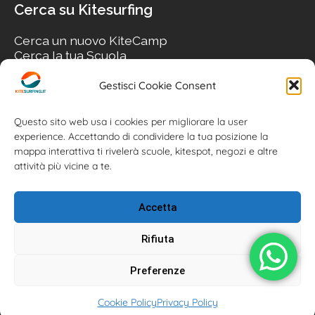
Cerca su Kitesurfing
Cerca un nuovo KiteCamp
Cerca la tua Scuola
Cerca il tuo KiteSpot
Cerca Accommodation
Gestisci Cookie Consent
Cerca Surf-Shop
Cerca il tuo Usato
Questo sito web usa i cookies per migliorare la user
experience. Accettando di condividere la tua posizione la
mappa interattiva ti rivelerà scuole, kitespot, negozi e altre
attività più vicine a te.
Accetta
Rifiuta
Preferenze
Kitesurfing.it | Kite News | Kitecamp | Scuole | Corsi | ® 2026
Cookie Policy
Privacy Policy
Kitesurfing powered by Associazione Kitesurf Italiana