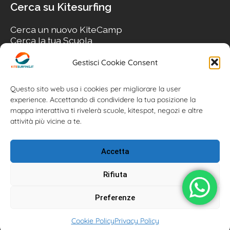
Cerca su Kitesurfing
Cerca un nuovo KiteCamp
Cerca la tua Scuola
Cerca il tuo KiteSpot
Cerca Accommodation
Gestisci Cookie Consent
Cerca Surf-Shop
Cerca il tuo Usato
Questo sito web usa i cookies per migliorare la user
experience. Accettando di condividere la tua posizione la
mappa interattiva ti rivelerà scuole, kitespot, negozi e altre
attività più vicine a te.
Accetta
Rifiuta
Preferenze
Kitesurfing.it | Kite News | Kitecamp | Scuole | Corsi | ® 2026
Cookie Policy
Privacy Policy
Kitesurfing powered by Associazione Kitesurf Italiana