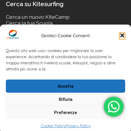
Cerca su Kitesurfing
Cerca un nuovo KiteCamp
Cerca la tua Scuola
Cerca il tuo KiteSpot
Cerca Accommodation
Gestisci Cookie Consent
Cerca Surf-Shop
Cerca il tuo Usato
Questo sito web usa i cookies per migliorare la user
experience. Accettando di condividere la tua posizione la
mappa interattiva ti rivelerà scuole, kitespot, negozi e altre
attività più vicine a te.
Accetta
Rifiuta
Preferenze
Kitesurfing.it | Kite News | Kitecamp | Scuole | Corsi | ® 2026
Cookie Policy
Privacy Policy
Kitesurfing powered by Associazione Kitesurf Italiana