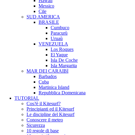
Hawaii
Messico
Cile
SUD AMERICA
BRASILE
Cumbuco
Paracurù
Uruaù
VENEZUELA
Los Roques
El Yaque
Isla De Coche
Isla Margarita
MAR DEI CARAIBI
Barbados
Cuba
Martinica Island
Repubblica Domenicana
TUTORIAL
Cos?è il Kitesurf?
Principianti ed il Kitesurf
Le discipline del Kitesurf
Conoscere il meteo
Sicurezza
10 regole di base