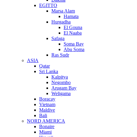
EGITTO
Marsa Alam
Hamata
Hurgadha
El Gouna
El Naaba
Safaga
Soma Bay
Abu Soma
Ras Sudr
ASIA
Qatar
Sri Lanka
Kalpitya
Negombo
Arugam Bay
Weligama
Boracay
Vietnam
Maldive
Bali
NORD AMERICA
Bonaire
Miami