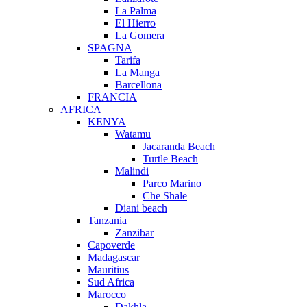
La Palma
El Hierro
La Gomera
SPAGNA
Tarifa
La Manga
Barcellona
FRANCIA
AFRICA
KENYA
Watamu
Jacaranda Beach
Turtle Beach
Malindi
Parco Marino
Che Shale
Diani beach
Tanzania
Zanzibar
Capoverde
Madagascar
Mauritius
Sud Africa
Marocco
Dakhla