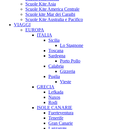
Scuole Kite Asia
Scuole Kite America Centrale
Scuole kite Mar dei Caraibi
Scuole Kite Australia e Pacifico
VIAGGI
EUROPA
ITALIA
Sicilia
Lo Stagnone
Toscana
Sardegna
Porto Pollo
Calabria
Gizzeria
Puglia
Vieste
GRECIA
Lefkada
Naxos
Rodi
ISOLE CANARIE
Fuerteventura
Tenerife
Gran Canarie
Lanzarote