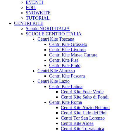
EVENTI
FOIL
SNOWKITE
TUTORIAL
CENTRI KITE
Scuole NORD ITALIA
SCUOLE CENTRO ITALIA
Centri Kite Toscana
Centri Kite Grosseto
Centri Kite Livorno
Centri Kite Massa Carrara
Centri Kite Pisa
Centri Kite Prato
Centri Kite Abruzzo
Centri Kite Pescara
Centri Kite Lazio
Centri Kite Latina
Centri Kite Foce Verde
Centri Kite Salto di Fondi
Centri Kite Roma
Centri Kite Anzio Nettuno
Centri Kite Lido dei Pini
Centri Tor San Lorenzo
Centri Kite Ardea
Centri Kite Torvaianica