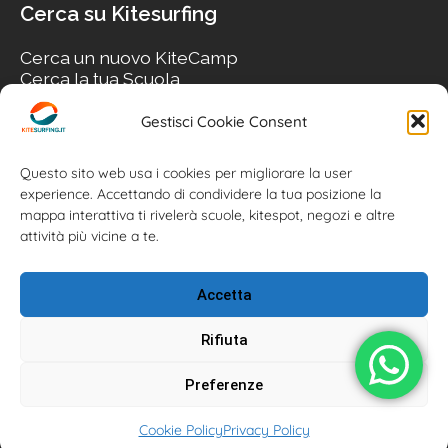
Cerca su Kitesurfing
Cerca un nuovo KiteCamp
Cerca la tua Scuola
Cerca il tuo KiteSpot
Cerca Accommodation
Gestisci Cookie Consent
Cerca Surf-Shop
Cerca il tuo Usato
Questo sito web usa i cookies per migliorare la user
experience. Accettando di condividere la tua posizione la
mappa interattiva ti rivelerà scuole, kitespot, negozi e altre
attività più vicine a te.
Accetta
Rifiuta
Preferenze
Kitesurfing.it | Kite News | Kitecamp | Scuole | Corsi | ® 2026
Cookie Policy
Privacy Policy
Kitesurfing powered by Associazione Kitesurf Italiana