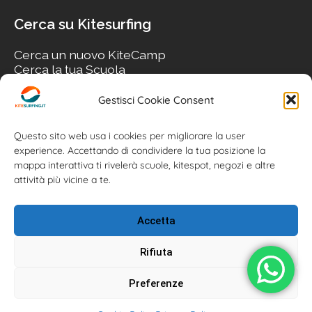
Cerca su Kitesurfing
Cerca un nuovo KiteCamp
Cerca la tua Scuola
Cerca il tuo KiteSpot
Cerca Accommodation
Gestisci Cookie Consent
Cerca Surf-Shop
Cerca il tuo Usato
Questo sito web usa i cookies per migliorare la user
experience. Accettando di condividere la tua posizione la
mappa interattiva ti rivelerà scuole, kitespot, negozi e altre
attività più vicine a te.
Accetta
Rifiuta
Preferenze
Kitesurfing.it | Kite News | Kitecamp | Scuole | Corsi | ® 2026