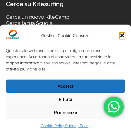
Cerca su Kitesurfing
Cerca un nuovo KiteCamp
Cerca la tua Scuola
Cerca il tuo KiteSpot
Cerca Accommodation
Gestisci Cookie Consent
Cerca Surf-Shop
Cerca il tuo Usato
Questo sito web usa i cookies per migliorare la user
experience. Accettando di condividere la tua posizione la
mappa interattiva ti rivelerà scuole, kitespot, negozi e altre
attività più vicine a te.
Accetta
Rifiuta
Preferenze
Kitesurfing.it | Kite News | Kitecamp | Scuole | Corsi | ® 2026
Cookie Policy
Privacy Policy
Kitesurfing powered by Associazione Kitesurf Italiana