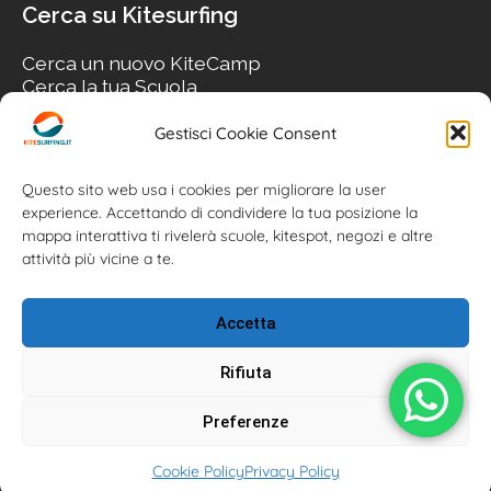
Cerca su Kitesurfing
Cerca un nuovo KiteCamp
Cerca la tua Scuola
Cerca il tuo KiteSpot
Cerca Accommodation
Gestisci Cookie Consent
Cerca Surf-Shop
Cerca il tuo Usato
Questo sito web usa i cookies per migliorare la user
experience. Accettando di condividere la tua posizione la
mappa interattiva ti rivelerà scuole, kitespot, negozi e altre
attività più vicine a te.
Accetta
Rifiuta
Preferenze
Kitesurfing.it | Kite News | Kitecamp | Scuole | Corsi | ® 2026
Cookie Policy
Privacy Policy
Kitesurfing powered by Associazione Kitesurf Italiana