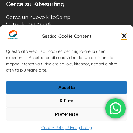
Cerca su Kitesurfing
Cerca un nuovo KiteCamp
Cerca la tua Scuola
Cerca il tuo KiteSpot
Cerca Accommodation
Gestisci Cookie Consent
Cerca Surf-Shop
Cerca il tuo Usato
Questo sito web usa i cookies per migliorare la user
experience. Accettando di condividere la tua posizione la
mappa interattiva ti rivelerà scuole, kitespot, negozi e altre
attività più vicine a te.
Accetta
Rifiuta
Preferenze
Kitesurfing.it | Kite News | Kitecamp | Scuole | Corsi | ® 2026
Cookie Policy
Privacy Policy
Kitesurfing powered by Associazione Kitesurf Italiana