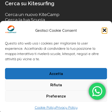
Cerca su Kitesurfing
Cerca un nuovo KiteCamp
Cerca la tua Scuola
Cerca il tuo KiteSpot
Cerca Accommodation
Gestisci Cookie Consent
Cerca Surf-Shop
Cerca il tuo Usato
Questo sito web usa i cookies per migliorare la user
experience. Accettando di condividere la tua posizione la
mappa interattiva ti rivelerà scuole, kitespot, negozi e altre
attività più vicine a te.
Accetta
Rifiuta
Preferenze
Kitesurfing.it | Kite News | Kitecamp | Scuole | Corsi | ® 2026
Cookie Policy
Privacy Policy
Kitesurfing powered by Associazione Kitesurf Italiana