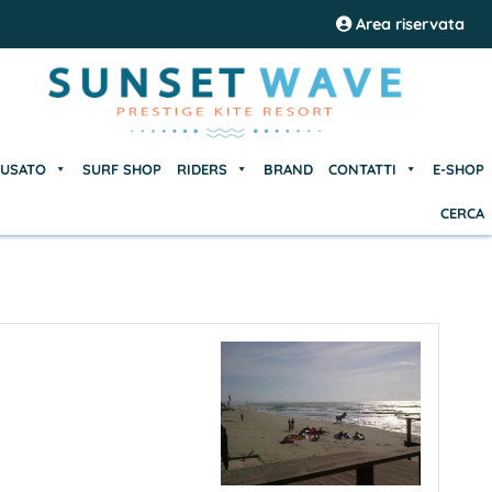
USATO
SURF SHOP
RIDERS
BRAND
CONTATTI
E-SHOP
Area riservata
CERCA
USATO
SURF SHOP
RIDERS
BRAND
CONTATTI
E-SHOP
CERCA