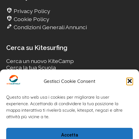
Privacy Policy
Cookie Policy
Condizioni Generali Annunci
Cerca su Kitesurfing
Cerca un nuovo KiteCamp
Cerca la tua Scuola
Cerca il tuo KiteSpot
Cerca Accommodation
Gestisci Cookie Consent
Cerca Surf-Shop
Cerca il tuo Usato
Questo sito web usa i cookies per migliorare la user
experience. Accettando di condividere la tua posizione la
mappa interattiva ti rivelerà scuole, kitespot, negozi e altre
attività più vicine a te.
Accetta