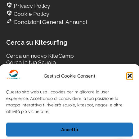
Privacy Policy
Cookie Policy
Condizioni Generali Annunci
Cerca su Kitesurfing
Cerca un nuovo KiteCamp
Cerca la tua Scuola
Cerca il tuo KiteSpot
Cerca Accommodation
Gestisci Cookie Consent
Cerca Surf-Shop
Cerca il tuo Usato
Questo sito web usa i cookies per migliorare la user
experience. Accettando di condividere la tua posizione la
mappa interattiva ti rivelerà scuole, kitespot, negozi e altre
attività più vicine a te.
Accetta