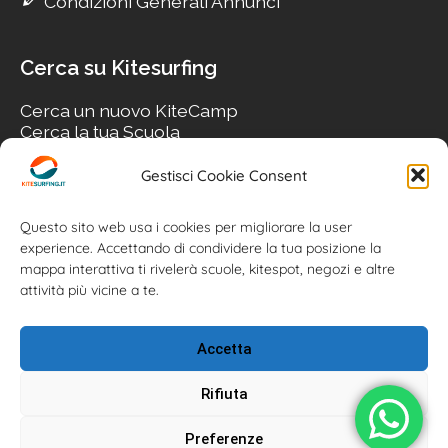
Condizioni Generali Annunci
Cerca su Kitesurfing
Cerca un nuovo KiteCamp
Cerca la tua Scuola
Cerca il tuo KiteSpot
Cerca Accommodation
Gestisci Cookie Consent
Cerca Surf-Shop
Cerca il tuo Usato
Questo sito web usa i cookies per migliorare la user
experience. Accettando di condividere la tua posizione la
mappa interattiva ti rivelerà scuole, kitespot, negozi e altre
attività più vicine a te.
Accetta
Rifiuta
Preferenze