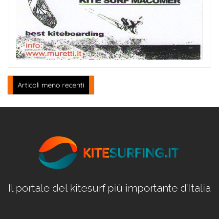
Navigazione
Articoli meno recenti
articoli
Il portale del kitesurf più importante d'Italia