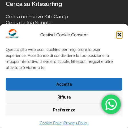
Cerca su Kitesurfing
Cerca un nuovo KiteCamp
Cerca la tua Scuola
Cerca il tuo KiteSpot
Cerca Accommodation
Gestisci Cookie Consent
Cerca Surf-Shop
Cerca il tuo Usato
Questo sito web usa i cookies per migliorare la user
experience. Accettando di condividere la tua posizione la
mappa interattiva ti rivelerà scuole, kitespot, negozi e altre
attività più vicine a te.
Accetta
Rifiuta
Preferenze
Kitesurfing.it | Kite News | Kitecamp | Scuole | Corsi | ® 2026
Cookie Policy
Privacy Policy
Kitesurfing powered by Associazione Kitesurf Italiana