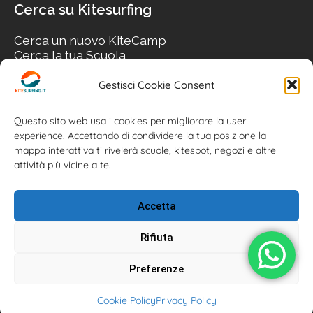
Cerca su Kitesurfing
Cerca un nuovo KiteCamp
Cerca la tua Scuola
Cerca il tuo KiteSpot
Cerca Accommodation
Gestisci Cookie Consent
Cerca Surf-Shop
Cerca il tuo Usato
Questo sito web usa i cookies per migliorare la user
experience. Accettando di condividere la tua posizione la
mappa interattiva ti rivelerà scuole, kitespot, negozi e altre
attività più vicine a te.
Accetta
Rifiuta
Preferenze
Kitesurfing.it | Kite News | Kitecamp | Scuole | Corsi | ® 2026
Cookie Policy
Privacy Policy
Kitesurfing powered by Associazione Kitesurf Italiana