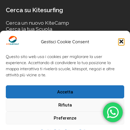
Cerca su Kitesurfing
Cerca un nuovo KiteCamp
Cerca la tua Scuola
Cerca il tuo KiteSpot
Cerca Accommodation
Gestisci Cookie Consent
Cerca Surf-Shop
Cerca il tuo Usato
Questo sito web usa i cookies per migliorare la user
experience. Accettando di condividere la tua posizione la
mappa interattiva ti rivelerà scuole, kitespot, negozi e altre
attività più vicine a te.
Accetta
Rifiuta
Preferenze
Kitesurfing.it | Kite News | Kitecamp | Scuole | Corsi | ® 2026