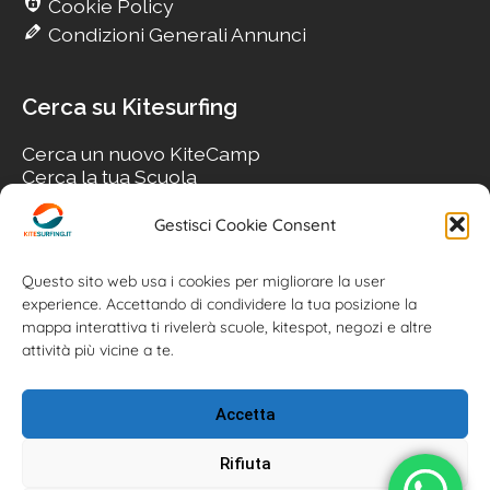
Cookie Policy
Condizioni Generali Annunci
Cerca su Kitesurfing
Cerca un nuovo KiteCamp
Cerca la tua Scuola
Cerca il tuo KiteSpot
Cerca Accommodation
Gestisci Cookie Consent
Cerca Surf-Shop
Cerca il tuo Usato
Questo sito web usa i cookies per migliorare la user
experience. Accettando di condividere la tua posizione la
mappa interattiva ti rivelerà scuole, kitespot, negozi e altre
attività più vicine a te.
Accetta
Rifiuta