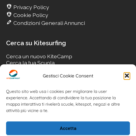
Privacy Policy
Cookie Policy
Condizioni Generali Annunci
Cerca su Kitesurfing
Cerca un nuovo KiteCamp
Cerca la tua Scuola
Cerca il tuo KiteSpot
Cerca Accommodation
Gestisci Cookie Consent
Cerca Surf-Shop
Cerca il tuo Usato
Questo sito web usa i cookies per migliorare la user
experience. Accettando di condividere la tua posizione la
mappa interattiva ti rivelerà scuole, kitespot, negozi e altre
attività più vicine a te.
Accetta