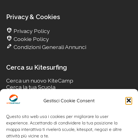
Privacy & Cookies
Privacy Policy
Cookie Policy
Condizioni Generali Annunci
Cerca su Kitesurfing
Cerca un nuovo KiteCamp
Cerca la tua Scuola
Cerca il tuo KiteSpot
Cerca Accommodation
Gestisci Cookie Consent
Cerca Surf-Shop
Cerca il tuo Usato
Questo sito web usa i cookies per migliorare la user
experience. Accettando di condividere la tua posizione la
mappa interattiva ti rivelerà scuole, kitespot, negozi e altre
attività più vicine a te.