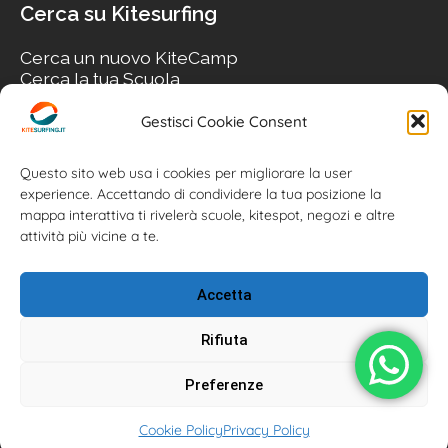
Cerca su Kitesurfing
Cerca un nuovo KiteCamp
Cerca la tua Scuola
Cerca il tuo KiteSpot
Cerca Accommodation
Gestisci Cookie Consent
Cerca Surf-Shop
Cerca il tuo Usato
Questo sito web usa i cookies per migliorare la user
experience. Accettando di condividere la tua posizione la
mappa interattiva ti rivelerà scuole, kitespot, negozi e altre
attività più vicine a te.
Accetta
Rifiuta
Preferenze
Kitesurfing.it | Kite News | Kitecamp | Scuole | Corsi | ® 2026
Cookie Policy
Privacy Policy
Kitesurfing powered by Associazione Kitesurf Italiana