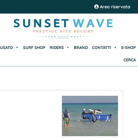
USATO
SURF SHOP
RIDERS
BRAND
CONTATTI
E-SHOP
Area riservata
CERCA
USATO
SURF SHOP
RIDERS
BRAND
CONTATTI
E-SHOP
CERCA