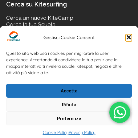
Cerca su Kitesurfing
Cerca un nuovo KiteCamp
Cerca la tua Scuola
Cerca il tuo KiteSpot
Cerca Accommodation
Gestisci Cookie Consent
Cerca Surf-Shop
Cerca il tuo Usato
Questo sito web usa i cookies per migliorare la user
experience. Accettando di condividere la tua posizione la
mappa interattiva ti rivelerà scuole, kitespot, negozi e altre
attività più vicine a te.
Accetta
Rifiuta
Preferenze
Kitesurfing.it | Kite News | Kitecamp | Scuole | Corsi | ® 2026
Cookie Policy
Privacy Policy
Kitesurfing powered by Associazione Kitesurf Italiana