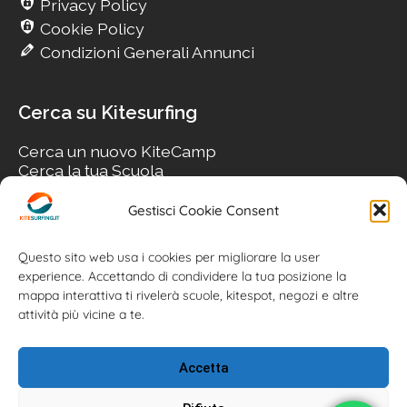
Privacy Policy
Cookie Policy
Condizioni Generali Annunci
Cerca su Kitesurfing
Cerca un nuovo KiteCamp
Cerca la tua Scuola
Cerca il tuo KiteSpot
Cerca Accommodation
Gestisci Cookie Consent
Cerca Surf-Shop
Cerca il tuo Usato
Questo sito web usa i cookies per migliorare la user
experience. Accettando di condividere la tua posizione la
mappa interattiva ti rivelerà scuole, kitespot, negozi e altre
attività più vicine a te.
Accetta