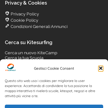
Privacy & Cookies
Privacy Policy
Cookie Policy
Condizioni Generali Annunci
Cerca su Kitesurfing
Cerca un nuovo KiteCamp
Cerca la tua Scuola
Cerca il tuo KiteSpot
Cerca Accommodation
Gestisci Cookie Consent
Cerca Surf-Shop
Cerca il tuo Usato
Questo sito web usa i cookies per migliorare la user
experience. Accettando di condividere la tua posizione la
mappa interattiva ti rivelerà scuole, kitespot, negozi e altre
attività più vicine a te.