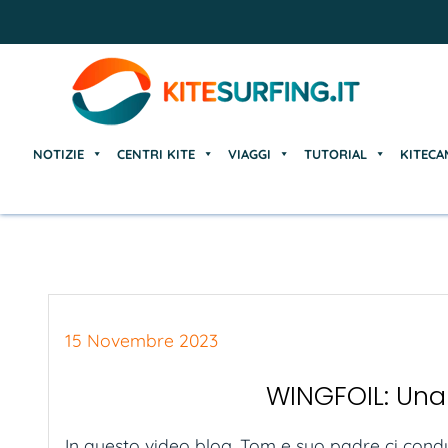
NOTIZIE
CENTRI KITE
VIAGGI
TUTORIAL
KITECA
NOTIZIE
CENTRI KITE
VIAGGI
TUTORIAL
KITECA
15 Novembre 2023
WINGFOIL: Una
In questo video blog, Tom e suo padre ci condu