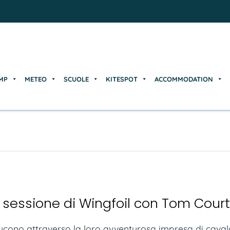
MP
METEO
SCUOLE
KITESPOT
ACCOMMODATION
MP
METEO
SCUOLE
KITESPOT
ACCOMMODATION
 sessione di Wingfoil con Tom Court
cono attraverso la loro avventurosa impresa di cavalcar