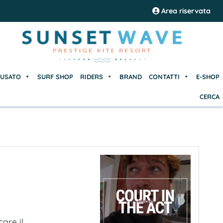
USATO
SURF SHOP
RIDERS
BRAND
CONTATTI
E-SHOP
Area riservata
CERCA
USATO
SURF SHOP
RIDERS
BRAND
CONTATTI
E-SHOP
CERCA
e il...