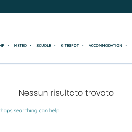
MP
METEO
SCUOLE
KITESPOT
ACCOMMODATION
MP
METEO
SCUOLE
KITESPOT
ACCOMMODATION
Nessun risultato trovato
erhaps searching can help.