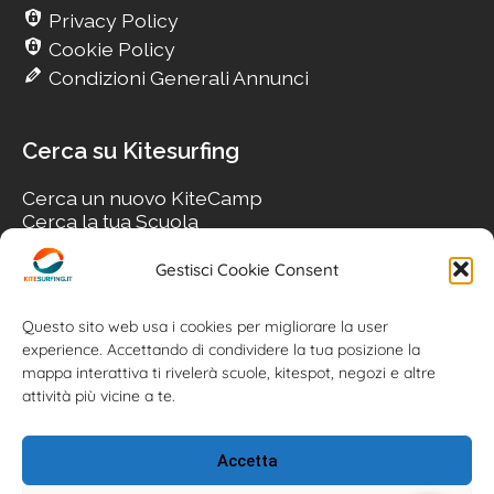
Privacy Policy
Cookie Policy
Condizioni Generali Annunci
Cerca su Kitesurfing
Cerca un nuovo KiteCamp
Cerca la tua Scuola
Cerca il tuo KiteSpot
Cerca Accommodation
Gestisci Cookie Consent
Cerca Surf-Shop
Cerca il tuo Usato
Questo sito web usa i cookies per migliorare la user
experience. Accettando di condividere la tua posizione la
mappa interattiva ti rivelerà scuole, kitespot, negozi e altre
attività più vicine a te.
Accetta