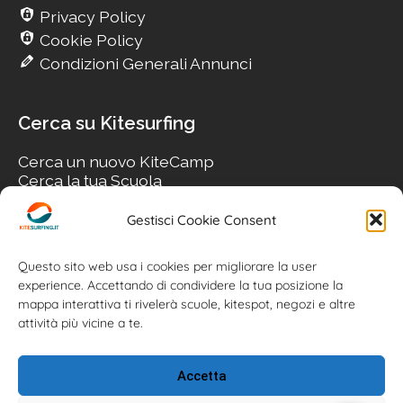
Privacy Policy
Cookie Policy
Condizioni Generali Annunci
Cerca su Kitesurfing
Cerca un nuovo KiteCamp
Cerca la tua Scuola
Cerca il tuo KiteSpot
Cerca Accommodation
Gestisci Cookie Consent
Cerca Surf-Shop
Cerca il tuo Usato
Questo sito web usa i cookies per migliorare la user
experience. Accettando di condividere la tua posizione la
mappa interattiva ti rivelerà scuole, kitespot, negozi e altre
attività più vicine a te.
Accetta